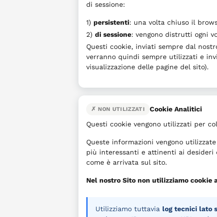
di sessione:
1)
persistenti
: una volta chiuso il bro
2)
di sessione
: vengono distrutti ogni v
Questi cookie, inviati sempre dal nostro
verranno quindi sempre utilizzati e inv
visualizzazione delle pagine del sito).
Cookie Analitici
✗ NON UTILIZZATI
Questi cookie vengono utilizzati per col
Queste informazioni vengono utilizzate i
più interessanti e attinenti ai desideri
come è arrivata sul sito.
Nel nostro Sito non utilizziamo cookie a
Utilizziamo tuttavia
log tecnici lato 