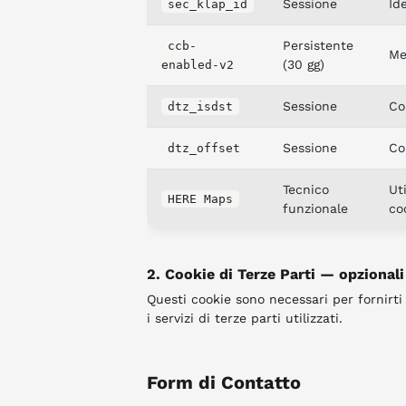
Sessione
Id
sec_klap_id
Persistente
ccb-
Me
(30 gg)
enabled-v2
Sessione
Co
dtz_isdst
Sessione
Co
dtz_offset
Tecnico
Ut
HERE Maps
funzionale
co
2. Cookie di Terze Parti — opzionali
Questi cookie sono necessari per fornirti
i servizi di terze parti utilizzati.
Form di Contatto