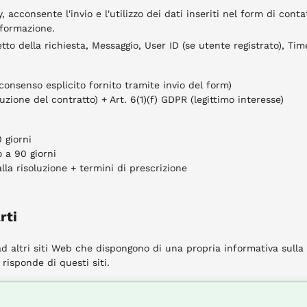
, acconsente l'invio e l'utilizzo dei dati inseriti nel form di con
nformazione.
to della richiesta, Messaggio, User ID (se utente registrato), Ti
(consenso esplicito fornito tramite invio del form)
cuzione del contratto) + Art. 6(1)(f) GDPR (legittimo interesse)
 giorni
 a 90 giorni
alla risoluzione + termini di prescrizione
rti
d altri siti Web che dispongono di una propria informativa sulla
risponde di questi siti.