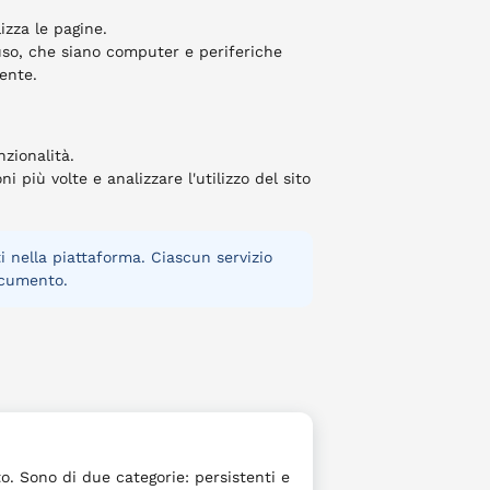
izza le pagine.
 uso, che siano computer e periferiche
tente.
nzionalità.
 più volte e analizzare l'utilizzo del sito
ti nella piattaforma. Ciascun servizio
documento.
o. Sono di due categorie: persistenti e