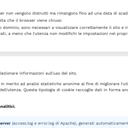
wser non vengono distrutti ma rimangono fino ad una data di sca
olta che il browser viene chiuso
 dominio, sono necessari a visualizzare correttamente il sito e in r
iati, a meno che l'utenza non modifichi le impostazioni nel propr
lezionare informazioni sull'uso del sito.
n merito ad analisi statistiche anonime al fine di migliorare l'uti
 dell'utenza. Questa tipologia di cookie raccoglie dati in forma ano
nalitici.
server
(access.log e error.log di Apache), generati automaticamen