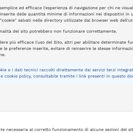
semplice ed efficace l'esperienza di navigazione per chi ne visual
 inserite delle quantità minime di informazioni nei dispositivi in
 "cookie" salvati nelle directory utilizzate dal browser web dell'u
onalità del sito potrebbero non funzionare correttamente.
dere più efficace l'uso del Sito, altri per abilitare determinate fu
le preferenze inserite, evitare di reinserire le stesse informazioni
ne.
ie e i dati tecnici raccolti direttamente dai servizi terzi integra
 e cookie policy, consultabile tramite i link presenti in questo 
te necessaria al corretto funzionamento di alcune sezioni del sit