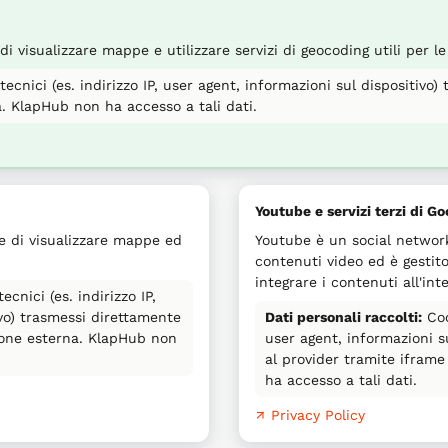
 visualizzare mappe e utilizzare servizi di geocoding utili per le 
ecnici (es. indirizzo IP, user agent, informazioni sul dispositivo)
. KlapHub non ha accesso a tali dati.
Youtube e servizi terzi di Go
e di visualizzare mappe ed
Youtube è un social network
contenuti video ed è gestito
integrare i contenuti all'int
ecnici (es. indirizzo IP,
ivo) trasmessi direttamente
Dati personali raccolti:
Cook
zione esterna. KlapHub non
user agent, informazioni s
al provider tramite ifram
ha accesso a tali dati.
↗ Privacy Policy