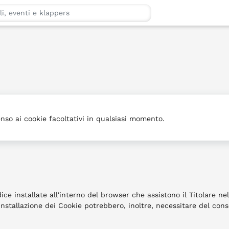
s
Artisti
Eventi
Locali
nso ai cookie facoltativi in qualsiasi momento.
ice installate all'interno del browser che assistono il Titolare nel
i installazione dei Cookie potrebbero, inoltre, necessitare del con